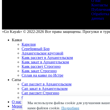
О нас
Контакты
Публичная
Обработка
данных
«Go Kayak» © 2022-2026 Все права защищены. Прогулки и туры 
Каяки
Карелия
Серебряный Бор
Архангельское круговой
Каяк рассвет в Архангельском
Каяк закат в Архангельском
Каяк рассвет Строгино
Каяк закат Строгино
Сплав на каяке по Истре
Сапы
Сап рассвет в Архангельском
Сап закат в Архангельском
Сап рассвет Строгино
Сап закат Строгино
О нас
Мы используем файлы cookie для улучшения вашег
Мероприятия
нами файлов cookie.
Подробнее