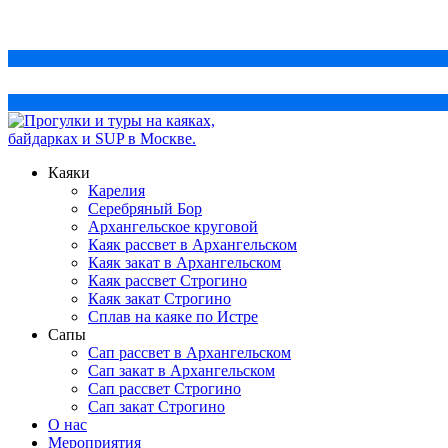
+7 999 022 19 82
Каяки
Карелия
Серебряный Бор
Архангельское круговой
Каяк рассвет в Архангельском
Каяк закат в Архангельском
Каяк рассвет Строгино
Каяк закат Строгино
Сплав на каяке по Истре
Сапы
Сап рассвет в Архангельском
Сап закат в Архангельском
Сап рассвет Строгино
Сап закат Строгино
О нас
Мероприятия