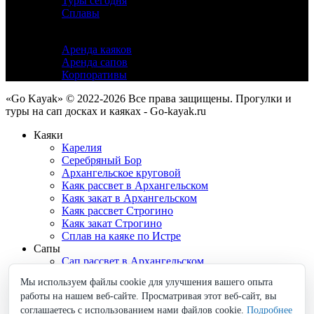
Туры сегодня
Сплавы
Услуги
Аренда каяков
Аренда сапов
Корпоративы
«Go Kayak» © 2022-2026 Все права защищены. Прогулки и
туры на сап досках и каяках - Go-kayak.ru
Каяки
Карелия
Серебряный Бор
Архангельское круговой
Каяк рассвет в Архангельском
Каяк закат в Архангельском
Каяк рассвет Строгино
Каяк закат Строгино
Сплав на каяке по Истре
Сапы
Сап рассвет в Архангельском
Сап закат в Архангельском
Мы используем файлы cookie для улучшения вашего опыта
Сап рассвет Строгино
работы на нашем веб-сайте. Просматривая этот веб-сайт, вы
Сап закат Строгино
соглашаетесь с использованием нами файлов cookie.
Подробнее
О нас